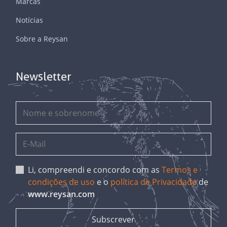
Marcas
Notícias
Sobre a Reysan
Newsletter
Li, compreendi e concordo com as
Termos e
condições de uso
e o
política de Privacidade
de
www.reysan.com