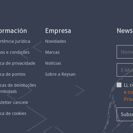
formación
Empresa
News
rtência jurídica
Novidades
os e condições
Marcas
ica de privacidade
Notícias
ica de pontos
Sobre a Reysan
Li,
ticas de devoluções
embolsos
e c
Pri
letter cancele
ica de cookies