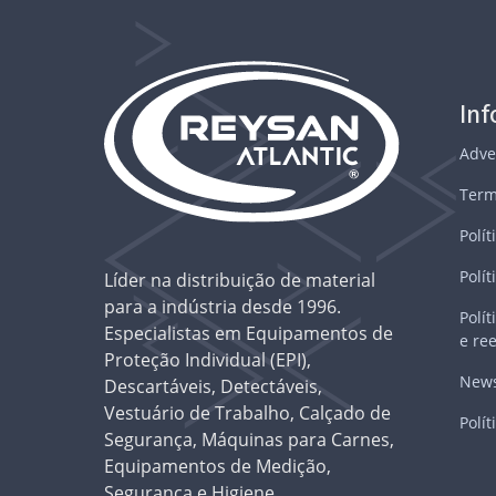
In
Adve
Term
Polít
Polít
Líder na distribuição de material
para a indústria desde 1996.
Polí
Especialistas em Equipamentos de
e re
Proteção Individual (EPI),
News
Descartáveis, Detectáveis,
Vestuário de Trabalho, Calçado de
Polít
Segurança, Máquinas para Carnes,
Equipamentos de Medição,
Segurança e Higiene,