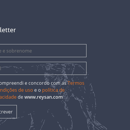
letter
 compreendi e concordo com as
Termos
ondições de uso
e o
política de
vacidade
de
www.reysan.com