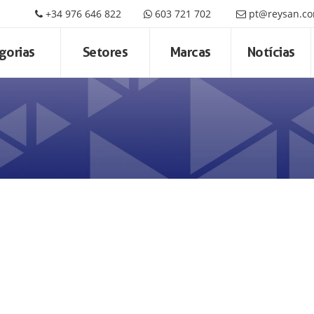
+34 976 646 822
603 721 702
pt@reysan.c
gorias
Setores
Marcas
Notícias