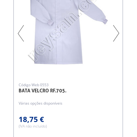
V
Código Web 0553
BATA VELCRO RF.705.
Várias opções disponíveis
A
18,75 €
(IVA não incluído)
(
P