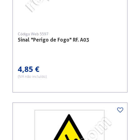
Código Web 5597
Sinal "Perigo de Fogo" RF. A03
4,85 €
(IVA não incluído)