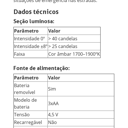
situações de emergência nas estradas.
Dados técnicos
Seção luminosa:
Parâmetro
Valor
Intensidade 0º
> 40 candelas
Intensidade ±8º
> 25 candelas
Faixa
Cor âmbar 1700–1900ºK
Fonte de alimentação:
Parâmetro
Valor
Bateria
Sim
removível
Modelo de
3xAA
bateria
Tensão
4,5 V
Recarregável
Não