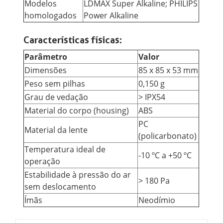
Modelos
LDMAX Super Alkaline; PHILIPS
homologados
Power Alkaline
Características físicas:
Parâmetro
Valor
Dimensões
85 x 85 x 53 mm
Peso sem pilhas
0,150 g
Grau de vedação
> IPX54
Material do corpo (housing)
ABS
PC
Material da lente
(policarbonato)
Temperatura ideal de
-10 ºC a +50 ºC
operação
Estabilidade à pressão do ar
> 180 Pa
sem deslocamento
Ímãs
Neodímio