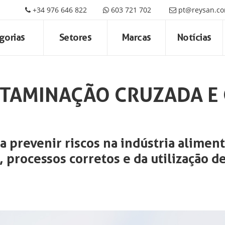
+34 976 646 822
603 721 702
pt@reysan.c
gorias
Setores
Marcas
Notícias
NTAMINAÇÃO CRUZADA E
a prevenir riscos na indústria aliment
 processos corretos e da utilização 