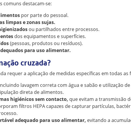
is comuns destacam-se:
limentos
por parte do pessoal.
as limpas e zonas sujas.
higienizados
ou partilhados entre processos.
ientes
dos equipamentos e superfícies.
idos
(pessoas, produtos ou resíduos).
 adequados para uso alimentar.
nação cruzada?
a requer a aplicação de medidas específicas em todas as 
ncluindo lavagem correta com água e sabão e utilização de l
pulação direta de alimentos.
mas higiénicos sem contacto,
que evitam a transmissão d
poram filtros HEPA capazes de capturar partículas, bactéri
rocesso.
artável adequado para uso alimentar,
evitando a acumulaç