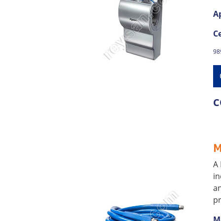
A
Ce
989
C
M
A 
in
an
pr
M