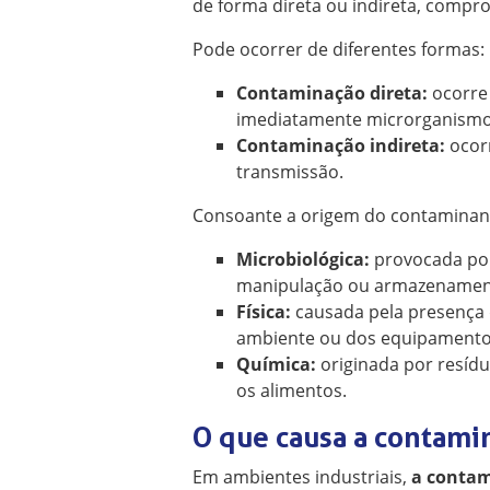
de forma direta ou indireta, compr
Pode ocorrer de diferentes formas:
Contaminação direta:
ocorre
imediatamente microrganismo
Contaminação indireta:
ocorr
transmissão.
Consoante a origem do contaminante
Microbiológica:
provocada por
manipulação ou armazenamen
Física:
causada pela presença 
ambiente ou dos equipamento
Química:
originada por resíd
os alimentos.
O que causa a contami
Em ambientes industriais,
a contam