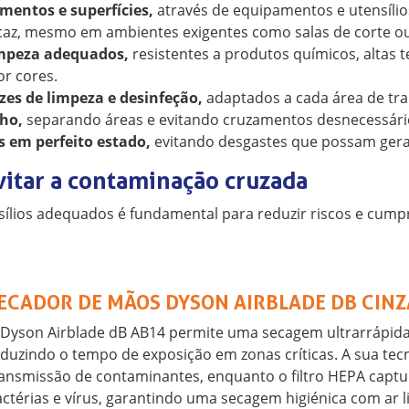
mentos e superfícies,
através de equipamentos e utensílio
ficaz, mesmo em ambientes exigentes como salas de corte 
limpeza adequados,
resistentes a produtos químicos, altas 
or cores.
zes de limpeza e desinfeção,
adaptados a cada área de tra
lho,
separando áreas e evitando cruzamentos desnecessári
 em perfeito estado,
evitando desgastes que possam gerar
vitar a contaminação cruzada
ílios adequados é fundamental para reduzir riscos e cump
ECADOR DE MÃOS DYSON AIRBLADE DB CINZ
 Dyson Airblade dB AB14 permite uma secagem ultrarrápid
duzindo o tempo de exposição em zonas críticas. A sua tec
ansmissão de contaminantes, enquanto o filtro HEPA captur
ctérias e vírus, garantindo uma secagem higiénica com ar 