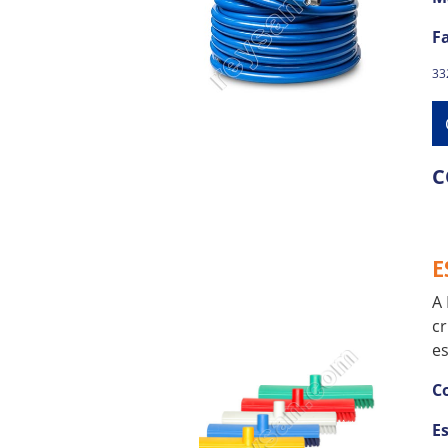
Fa
332
C
E
A 
cr
es
C
Es