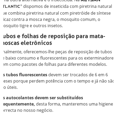
dispomos de inseticida com piretrina natural
ATLANTIC
®
que combina piretrina natural com piretróide de síntese
eficaz contra a mosca negra, o mosquito comum, o
mosquito tigre e outros insetos.
Tubos e folhas de reposição para mata-
moscas eletrônicos
Finalmente, oferecemos-lhe peças de reposição de tubos
de baixo consumo e fluorescentes para os exterminadores,
bem como pacotes de folhas para diferentes modelos.
Os tubos fluorescentes
devem ser trocados de 6 em 6
meses porque perdem potência com o tempo e já não são
tão úteis.
Os autocolantes devem ser substituídos
frequentemente,
desta forma, manteremos uma higiene
correcta no nosso negócio.