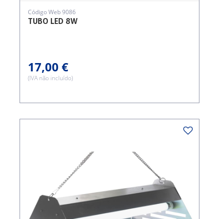
Código Web 9086
TUBO LED 8W
17,00 €
(IVA não incluído)