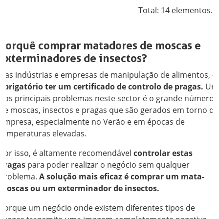
Total: 14 elementos.
Porquê comprar matadores de moscas e
exterminadores de insectos?
Nas indústrias e empresas de manipulação de alimentos,
é
obrigatório ter um certificado de controlo de pragas.
Um
dos principais problemas neste sector é o grande número
de moscas, insectos e pragas que são gerados em torno da
empresa, especialmente no Verão e em épocas de
temperaturas elevadas.
Por isso, é altamente recomendável
controlar estas
pragas
para poder realizar o negócio sem qualquer
problema.
A solução mais eficaz é comprar um mata-
moscas ou um exterminador de insectos.
Porque um negócio onde existem diferentes tipos de