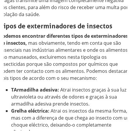
pragas transmite uma imagem completamente negativa
aos clientes, para além do risco de receber uma multa por
violação da saúde.
Tipos de exterminadores de insectos
Podemos encontrar diferentes tipos de exterminadores
de insectos,
mas obviamente, tendo em conta que são
essenciais nas indústrias alimentares e onde os alimentos
são manuseados, excluiremos nesta tipologia os
insecticidas porque são compostos por químicos que
podem ter contacto com os alimentos. Podemos destacar
dois tipos de acordo com o seu mecanismo:
TArmadilha adesiva:
Atrai insectos graças à sua luz
ultravioleta ou através de odores e graças à sua
armadilha adesiva prende insectos.
Grelha eléctrica:
Atrai os insectos da mesma forma,
mas com a diferença de que chega ao insecto com u
choque eléctrico, deixando-o completamente