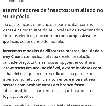
eliminado.
Exterminadores de insectos: um aliado no
seu negócio
Uma das soluções mais eficazes para acabar com as
moscas e os mosquitos do seu local são os exterminadore
de insetos elétricos, que
cobrem uma ampla área de
superfície
, dependendo do modelo.
Oferecemos modelos de diferentes marcas, incluindo a
Surey Clean,
conhecida pela sua excelente relação
qualidade-preço. Entre as nossas opções, encontrará
mata-moscas em aço inoxidável, exterminadores com
grelha elétrica
que podem ser fixados na parede ou
suspensos no teto com uma corrente, e
alternativas
discretas com acabamentos em branco fosco
profissional,
ideais para empresas que buscam uma
integração estética.
Uma outra alternativa é o insecticida. Na
REYSAN