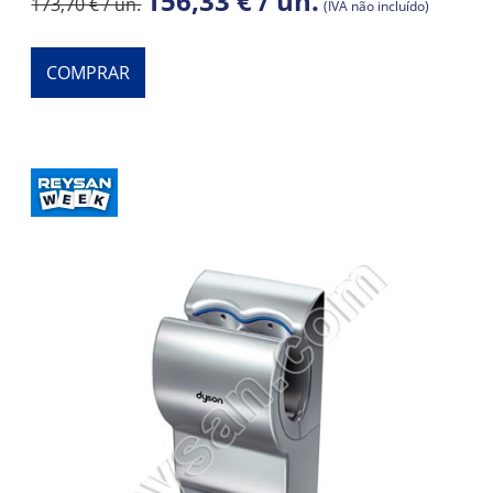
156,33 € / un.
173,70 € / un.
(IVA não incluído)
COMPRAR