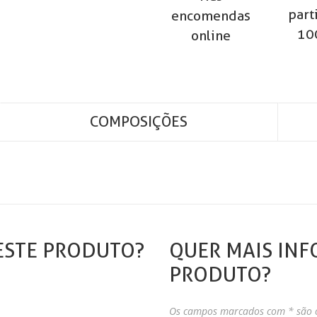
part
encomendas
10
online
COMPOSIÇÕES
ESTE PRODUTO?
QUER MAIS INF
PRODUTO?
Os campos marcados com * são o