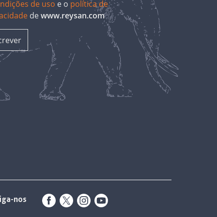
ondições de uso
e o
política de
vacidade
de
www.reysan.com
iga-nos