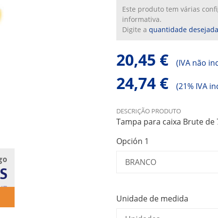
Este produto tem várias con
informativa.
Digite a
quantidade desejad
20,45 €
(
IVA não in
24,74 €
(
21% IVA in
DESCRIÇÃO PRODUTO
Tampa para caixa Brute de 7
Opción 1
go
S
UB
Unidade de medida