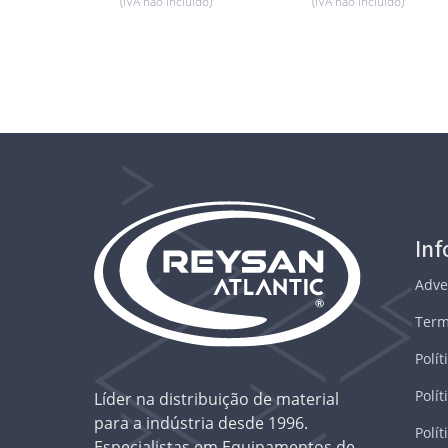
(IVA não incluído)
(IVA não incluído)
In
Adve
Term
Polít
Polít
Líder na distribuição de material
para a indústria desde 1996.
Polí
Especialistas em Equipamentos de