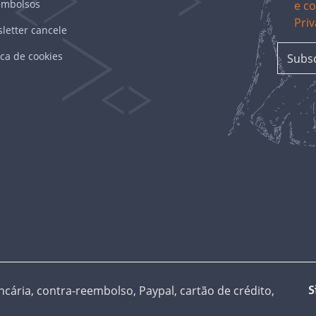
embolsos
e c
Pri
letter cancele
ica de cookies
cária, contra-reembolso, Paypal, cartão de crédito,
S