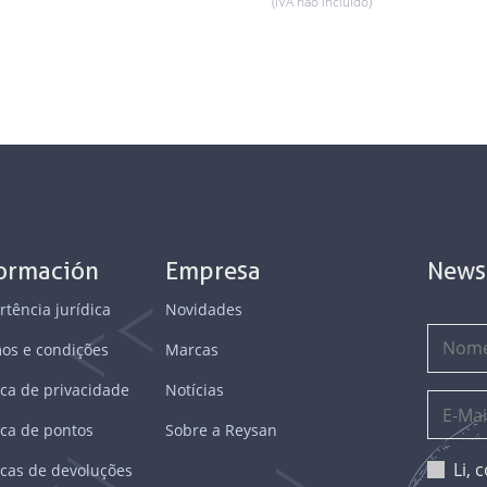
(IVA não incluído)
formación
Empresa
News
rtência jurídica
Novidades
os e condições
Marcas
ica de privacidade
Notícias
ica de pontos
Sobre a Reysan
Li,
ticas de devoluções