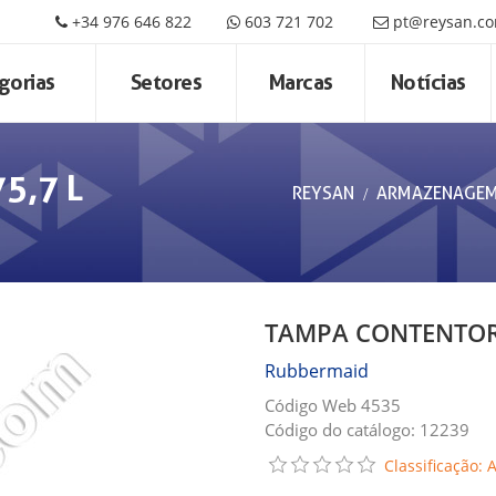
+34 976 646 822
603 721 702
pt@reysan.c
gorias
Setores
Marcas
Notícias
5,7 L
REYSAN
ARMAZENAGE
TAMPA CONTENTOR 
Rubbermaid
Código Web 4535
Código do catálogo: 12239
Classificação: 