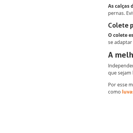
As calças d
pernas. Ev
Colete p
O colete e
se adaptar 
A melh
Independen
que sejam 
Por esse 
como
luva