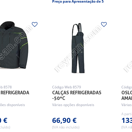
Preço para Apresentação de 5
eb 8578
Código Web 8579
Códig
 REFRIGERADA
CALÇAS REFRIGERADAS
OSL
-50ºC
AMA
ões disponíveis
Várias opções disponíveis
Várias
A part
0 €
66,90 €
13
cluído)
(IVA não incluído)
(IVA nã