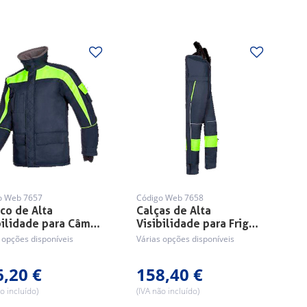
o Web 7657
Código Web 7658
co de Alta
Calças de Alta
bilidade para Câm…
Visibilidade para Frig…
 opções disponíveis
Várias opções disponíveis
6,20 €
158,40 €
o incluído)
(IVA não incluído)