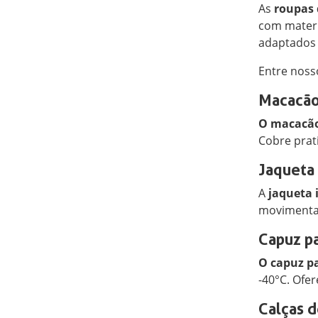
As
roupas 
com materi
adaptados 
Entre noss
Macacão
O macacão
Cobre prat
Jaqueta
A
jaqueta 
movimentaç
Capuz pa
O capuz pa
-40°C. Ofer
Calças d