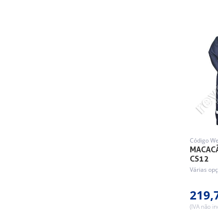
Código W
MACACÃ
CS12
Várias opç
219,
(IVA não in