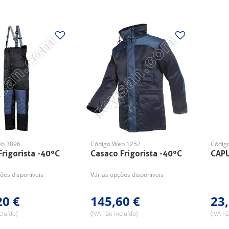
eb 3896
Código Web 1252
Códig
Frigorista -40ºC
Casaco Frigorista -40ºC
CAPU
ões disponíveis
Várias opções disponíveis
20 €
145,60 €
23,
cluído)
(IVA não incluído)
(IVA nã