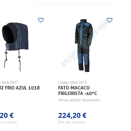
o Web 0927
Código Web 0819
Z FRIO AZUL 1038
FATO-MACACO
FRIGORISTA -40ºC
Várias opções disponíveis
20 €
224,20 €
o incluído)
(IVA não incluído)