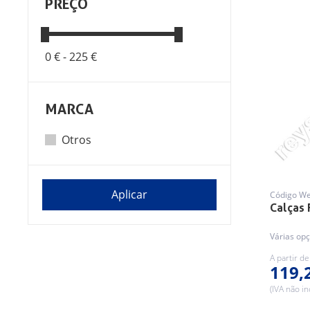
PREÇO
0 € -
225 €
MARCA
Otros
Código W
Calças 
Várias opç
A partir de
119,
(IVA não in