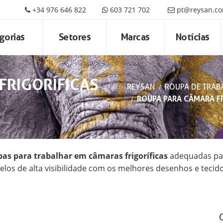
+34 976 646 822
603 721 702
pt@reysan.c
gorias
Setores
Marcas
Notícias
FRIGORÍFICAS
REYSAN
ROUPA DE TRAB
ROUPA PARA CÂMARA FR
pas para trabalhar em câmaras frigoríficas
adequadas par
s de alta visibilidade com os melhores desenhos e tecidos