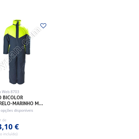
o Web 8703
O BICOLOR
RELO-MARINHO M…
 opções disponíveis
ir de
3,10 €
o incluído)