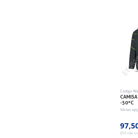
Código W
CAMISA
-50ºC
Várias opç
97,5
(IVA não in