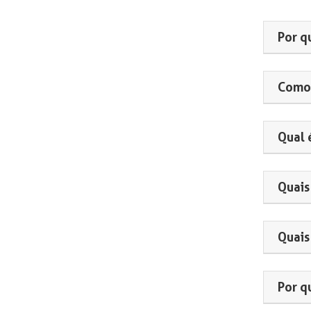
Por q
Como 
Qual 
Quais
Quais
Por q