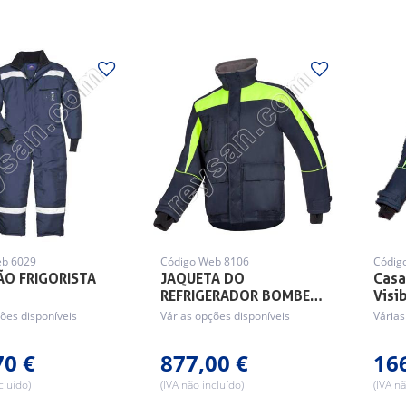
eb 6029
Código Web 8106
Códig
O FRIGORISTA
JAQUETA DO
Casa
REFRIGERADOR BOMBE…
Visi
ões disponíveis
Várias opções disponíveis
Várias
70 €
877,00 €
16
cluído)
(IVA não incluído)
(IVA nã