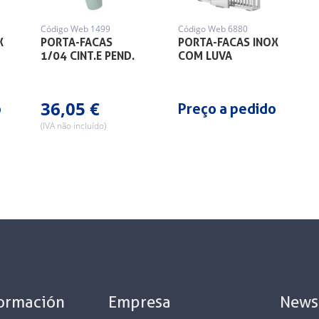
Código Web 1499
Código Web 6880
X
PORTA-FACAS
PORTA-FACAS INOX
1/04 CINT.E PEND.
COM LUVA
36,05 €
o
Preço a pedido
(IVA não incluído)
formación
Empresa
News