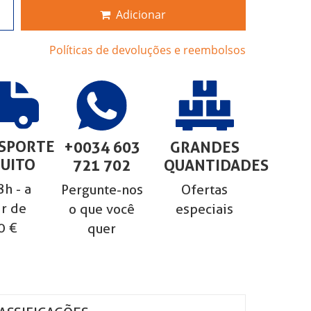
Adicionar
Políticas de devoluções e reembolsos
SPORTE
+0034 603
GRANDES
UITO
721 702
QUANTIDADES
h - a
Pergunte-nos
Ofertas
ir de
o que você
especiais
0 €
quer