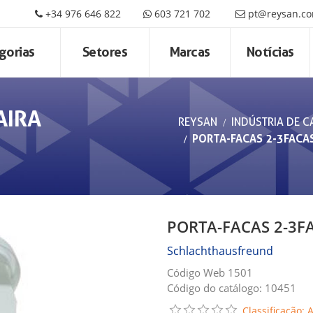
+34 976 646 822
603 721 702
pt@reysan.c
gorias
Setores
Marcas
Notícias
AIRA
REYSAN
INDÚSTRIA DE C
PORTA-FACAS 2-3FACA
PORTA-FACAS 2-3F
Schlachthausfreund
Código Web 1501
Código do catálogo: 10451
Classificação: 