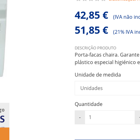
42,85 €
(
IVA não in
51,85 €
(
21% IVA in
DESCRIÇÃO PRODUTO
Porta-facas chaira. Garante
plástico especial higiénico e
Unidade de medida
Quantidade
go
S
UB