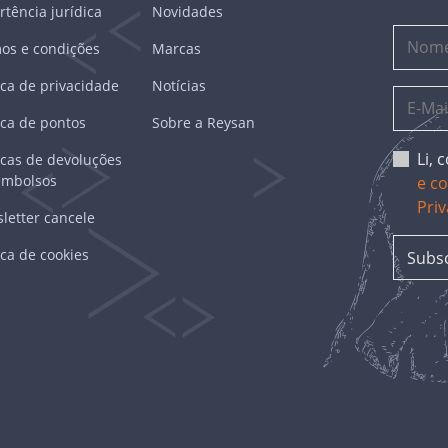
rtência jurídica
Novidades
os e condições
Marcas
ica de privacidade
Notícias
ica de pontos
Sobre a Reysan
Li,
ticas de devoluções
embolsos
e c
Pri
letter cancele
ica de cookies