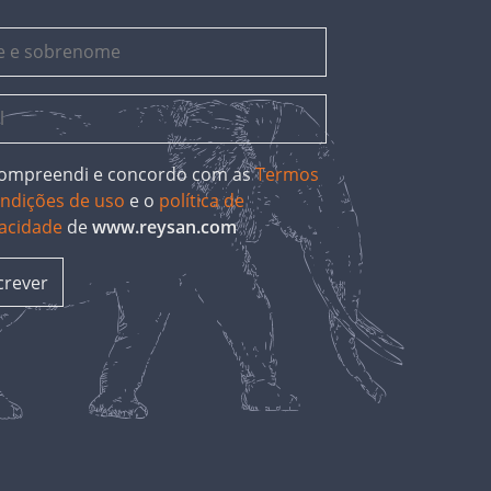
 compreendi e concordo com as
Termos
ondições de uso
e o
política de
vacidade
de
www.reysan.com