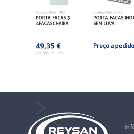
Código Web 1502
Código Web 6879
PORTA-FACAS 3-
PORTA-FACAS INO
4FACASCHAIRA
SEM LUVA
49,35 €
Preço a pedid
(IVA não incluído)
In