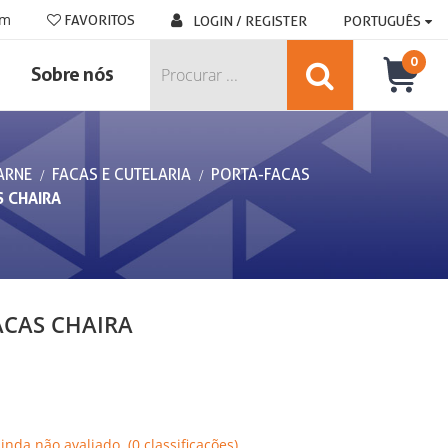
om
FAVORITOS
LOGIN / REGISTER
PORTUGUÊS
0
Sobre nós
ARNE
FACAS E CUTELARIA
PORTA-FACAS
S CHAIRA
ACAS CHAIRA
Ainda não avaliado. (0 classificações)