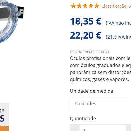
Classificação: 5
18,35 €
(
IVA não in
22,20 €
(
21% IVA in
DESCRIÇÃO PRODUTO
Óculos profissionais com le
com óculos graduados e eq
panorâmica sem distorções
químicos, gases e vapores.
Unidade de medida
go
S
Quantidade
UB