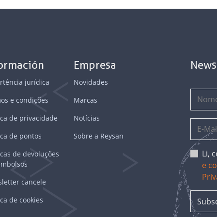
formación
Empresa
News
rtência jurídica
Novidades
os e condições
Marcas
ica de privacidade
Notícias
ica de pontos
Sobre a Reysan
Li,
ticas de devoluções
embolsos
e c
Pri
letter cancele
ica de cookies