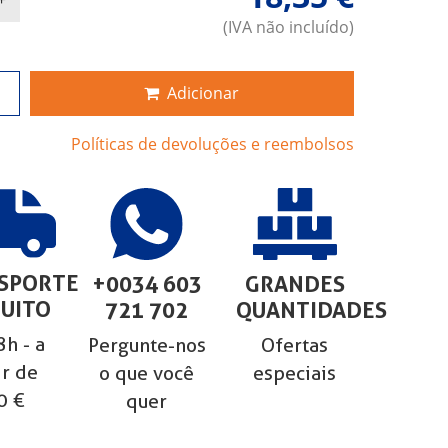
(IVA não incluído)
Adicionar
Políticas de devoluções e reembolsos
SPORTE
+0034 603
GRANDES
UITO
721 702
QUANTIDADES
h - a
Pergunte-nos
Ofertas
ir de
o que você
especiais
0 €
quer