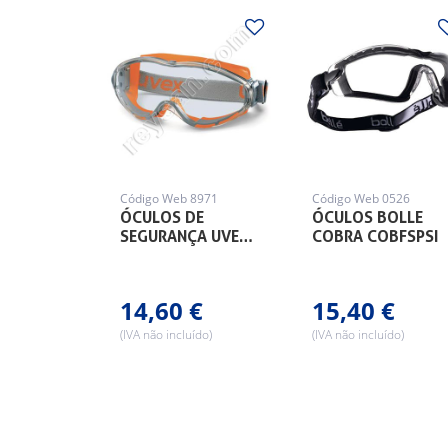
Código Web 8971
Código Web 0526
ÓCULOS DE
ÓCULOS BOLLE
SEGURANÇA UVE…
COBRA COBFSPSI
14,60 €
15,40 €
(IVA não incluído)
(IVA não incluído)