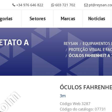
+34 976 646 822
603 721 702
pt@reysan.c
gorias
Setores
Marcas
Notícias
ETATO A
REYSAN
EQUIPAMENTOS 
PROTEÇÃO VISUAL E FAC
ÓCULOS FAHRENHEIT A
ÓCULOS FAHRENHEI
3m
Código Web 3287
Código do catálogo: 07731