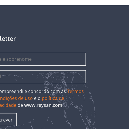
letter
 compreendi e concordo com as
Termos
ondições de uso
e o
política de
vacidade
de
www.reysan.com