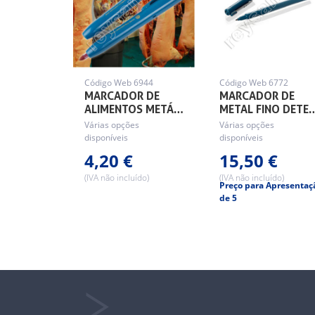
Código Web 6944
Código Web 6772
MARCADOR DE
MARCADOR DE
ALIMENTOS METÁ…
METAL FINO DETE
Várias opções
Várias opções
disponíveis
disponíveis
4,20 €
15,50 €
(IVA não incluído)
(IVA não incluído)
Preço para Apresentaç
de 5