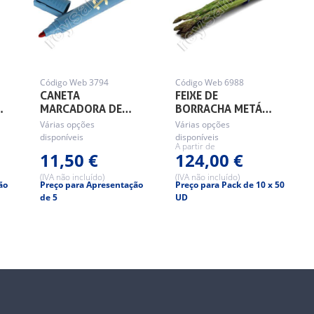
Código Web 3794
Código Web 6988
CANETA
FEIXE DE
…
MARCADORA DE…
BORRACHA METÁ…
Várias opções
Várias opções
disponíveis
disponíveis
A partir de
11,50 €
124,00 €
(IVA não incluído)
(IVA não incluído)
ão
Preço para Apresentação
Preço para Pack de 10 x 50
de 5
UD