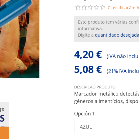
Classificação: 
Este produto tem várias con
informativa.
Digite a
quantidade desejad
4,20 €
(
IVA não inclu
5,08 €
(
21% IVA inclu
DESCRIÇÃO PRODUTO
Marcador metálico detectá
géneros alimentícios, dispo
go
Opción 1
S
UB