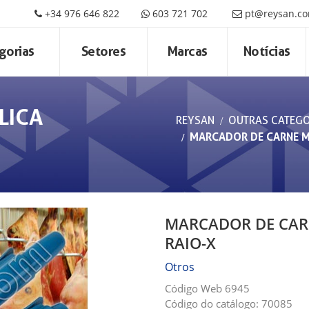
+34 976 646 822
603 721 702
pt@reysan.c
gorias
Setores
Marcas
Notícias
LICA
REYSAN
OUTRAS CATEGO
MARCADOR DE CARNE M
MARCADOR DE CAR
RAIO-X
Otros
Código Web 6945
Código do catálogo: 70085