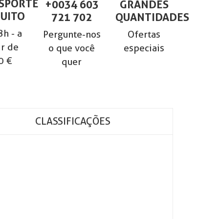
SPORTE
+0034 603
GRANDES
UITO
721 702
QUANTIDADES
h - a
Pergunte-nos
Ofertas
ir de
o que você
especiais
0 €
quer
CLASSIFICAÇÕES