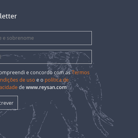
letter
 compreendi e concordo com as
Termos
ondições de uso
e o
política de
vacidade
de
www.reysan.com