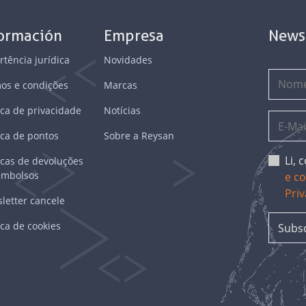
formación
Empresa
News
rtência jurídica
Novidades
os e condições
Marcas
ica de privacidade
Notícias
ica de pontos
Sobre a Reysan
Li,
ticas de devoluções
embolsos
e c
Pri
letter cancele
ica de cookies