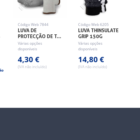
Código Web 7844
Código Web 6205
LUVA DE
LUVA THINSULATE
3
PROTECÇÃO DE T…
GRIP 150G
Várias opções
Várias opções
disponíveis
disponíveis
4,30 €
14,80 €
(IVA não incluído)
(IVA não incluído)
ão