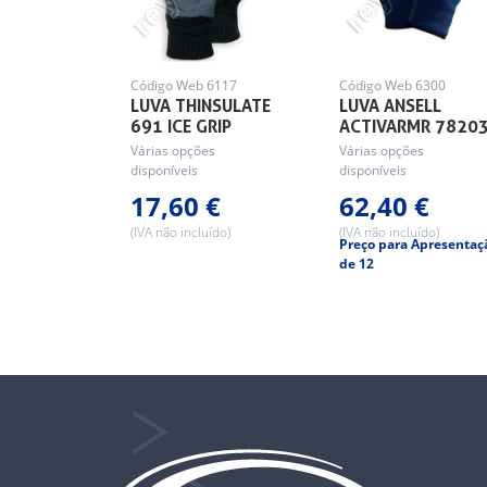
Código Web 6117
Código Web 6300
LUVA THINSULATE
LUVA ANSELL
691 ICE GRIP
ACTIVARMR 7820
Várias opções
Várias opções
disponíveis
disponíveis
17,60 €
62,40 €
(IVA não incluído)
(IVA não incluído)
Preço para Apresentaç
de 12