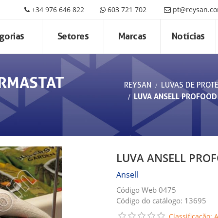
+34 976 646 822
603 721 702
pt@reysan.c
gorias
Setores
Marcas
Notícias
ERMASTAT
REYSAN
LUVAS DE PROT
LUVA ANSELL PROFOOD
LUVA ANSELL PRO
Ansell
Código Web 0475
Código do catálogo: 13695
Classificação: 