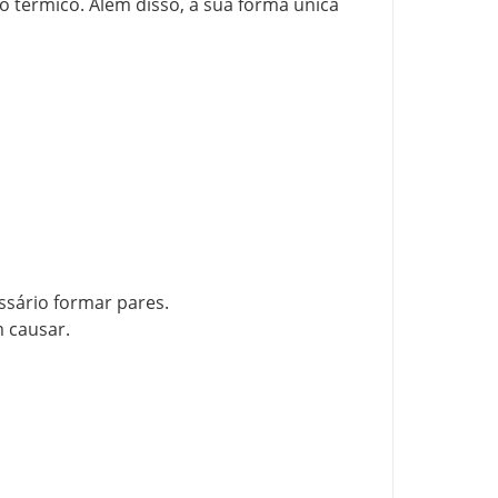
o térmico. Além disso, a sua forma única
sário formar pares.
 causar.