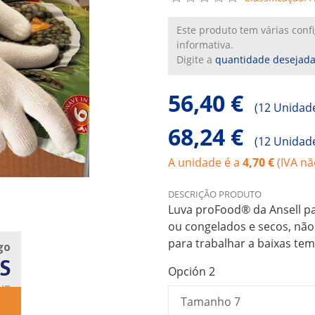
Este produto tem várias con
informativa.
Digite a
quantidade desejad
56,40 €
(
12 Unidad
68,24 €
(
12 Unidad
A unidade é a
4,70 €
(IVA nã
DESCRIÇÃO PRODUTO
Luva proFood® da Ansell p
ou congelados e secos, não 
para trabalhar a baixas te
go
S
Opción 2
UB