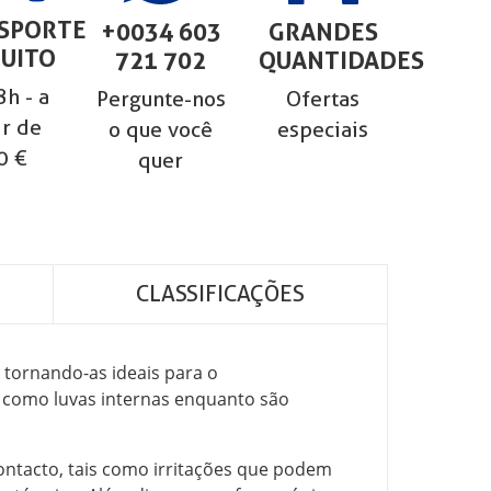
SPORTE
+0034 603
GRANDES
UITO
721 702
QUANTIDADES
h - a
Pergunte-nos
Ofertas
ir de
o que você
especiais
0 €
quer
CLASSIFICAÇÕES
 tornando-as ideais para o
 como luvas internas enquanto são
ontacto, tais como irritações que podem