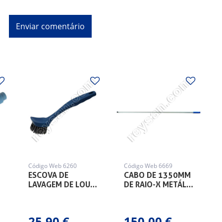
Código Web 6260
Código Web 6669
ESCOVA DE
CABO DE 1350MM
LAVAGEM DE LOU…
DE RAIO-X METÁL…
25,90 €
150,00 €