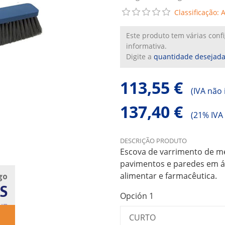
Classificação: 
Este produto tem várias con
informativa.
Digite a
quantidade desejad
113,55 €
(
IVA não 
137,40 €
(
21% IVA 
DESCRIÇÃO PRODUTO
Escova de varrimento de met
pavimentos e paredes em ár
alimentar e farmacêutica.
go
S
Opción 1
UB