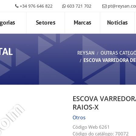
+34 976 646 822
603 721 702
pt@reysan.c
gorias
Setores
Marcas
Notícias
TAL
REYSAN
OUTRAS CATEGO
ESCOVA VARREDORA DE
ESCOVA VARREDORA
RAIOS-X
Otros
Código Web 6261
Código do catálogo: 70072