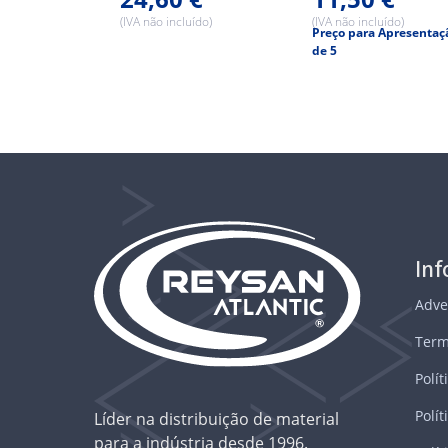
(IVA não incluído)
(IVA não incluído)
Preço para Apresentaç
de 5
In
Adve
Term
Polít
Polít
Líder na distribuição de material
para a indústria desde 1996.