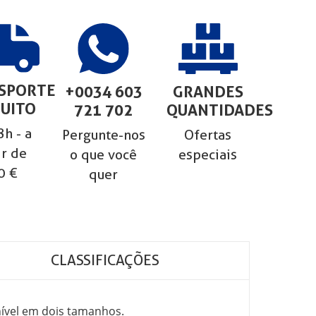
SPORTE
+0034 603
GRANDES
UITO
721 702
QUANTIDADES
h - a
Pergunte-nos
Ofertas
ir de
o que você
especiais
0 €
quer
CLASSIFICAÇÕES
ível em dois tamanhos.