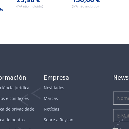
(IVA não incluído)
(IVA não incluído)
ão
formación
Empresa
News
rtência jurídica
Novidades
os e condições
Marcas
ica de privacidade
Notícias
ica de pontos
Sobre a Reysan