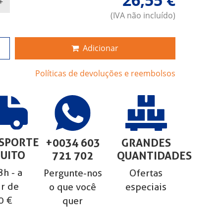
(IVA não incluído)
Adicionar
Políticas de devoluções e reembolsos
SPORTE
+0034 603
GRANDES
UITO
721 702
QUANTIDADES
h - a
Pergunte-nos
Ofertas
ir de
o que você
especiais
0 €
quer