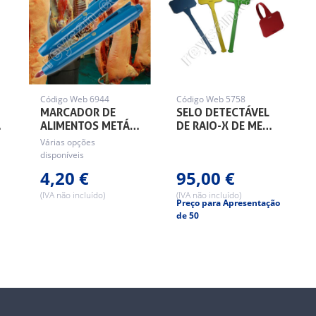
Código Web 6944
Código Web 5758
MARCADOR DE
SELO DETECTÁVEL
…
ALIMENTOS METÁ…
DE RAIO-X DE ME…
Várias opções
disponíveis
4,20 €
95,00 €
(IVA não incluído)
(IVA não incluído)
Preço para Apresentação
de 50