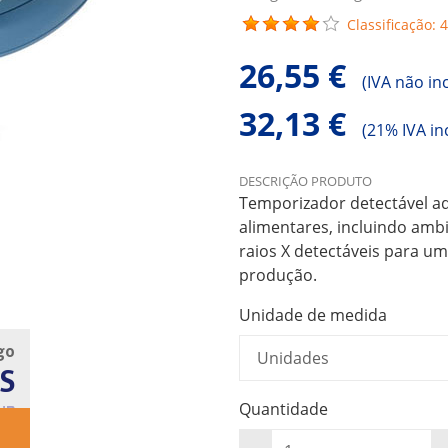
Classificação: 4
26,55 €
(
IVA não in
32,13 €
(
21% IVA in
DESCRIÇÃO PRODUTO
Temporizador detectável a
alimentares, incluindo ambi
raios X detectáveis para u
produção.
Unidade de medida
go
S
Quantidade
UB