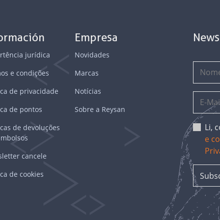
formación
Empresa
News
rtência jurídica
Novidades
os e condições
Marcas
ica de privacidade
Notícias
ica de pontos
Sobre a Reysan
Li,
ticas de devoluções
embolsos
e c
Pri
letter cancele
ica de cookies