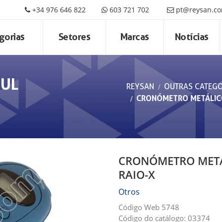
+34 976 646 822
603 721 702
pt@reysan.c
gorias
Setores
Marcas
Notícias
ZUL
REYSAN
OUTRAS CATEGO
CRONÓMETRO METÁLICO
CRONÓMETRO METÁ
RAIO-X
Otros
Código Web 5748
Código do catálogo: 03374