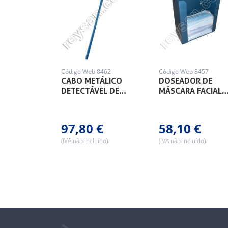
Código Web 8462
Código Web 8457
CABO METÁLICO
DOSEADOR DE
DETECTÁVEL DE…
MÁSCARA FACIAL
97,80 €
58,10 €
(IVA não incluído)
(IVA não incluído)