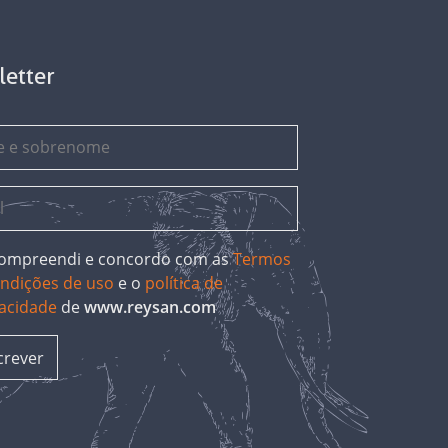
letter
 compreendi e concordo com as
Termos
ondições de uso
e o
política de
vacidade
de
www.reysan.com