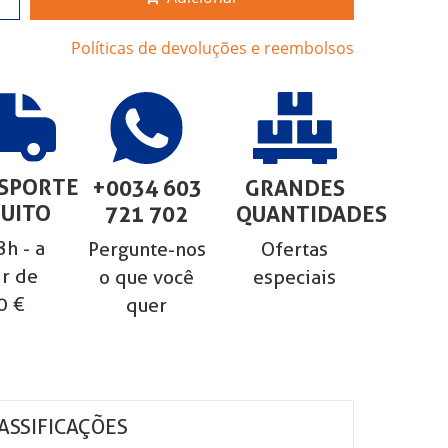
Políticas de devoluções e reembolsos
SPORTE
+0034 603
GRANDES
UITO
721 702
QUANTIDADES
h - a
Pergunte-nos
Ofertas
ir de
o que você
especiais
0 €
quer
ASSIFICAÇÕES