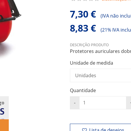
7,30 €
(
IVA não inclu
8,83 €
(
21% IVA inclu
DESCRIÇÃO PRODUTO
Protetores auriculares dobr
Unidade de medida
Quantidade
go
S
UB
Lista de desejos