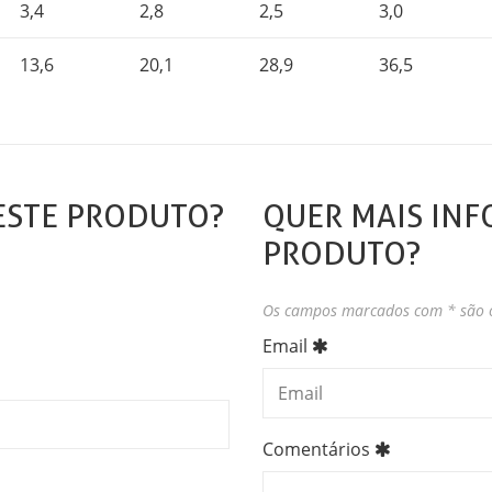
3,4
2,8
2,5
3,0
13,6
20,1
28,9
36,5
ESTE PRODUTO?
QUER MAIS INF
PRODUTO?
Os campos marcados com * são o
Email
Comentários