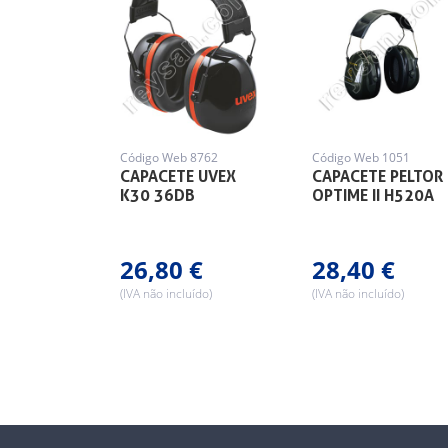
Código Web 8762
Código Web 1051
CAPACETE UVEX
CAPACETE PELTOR
K30 36DB
OPTIME II H520A
26,80 €
28,40 €
(IVA não incluído)
(IVA não incluído)