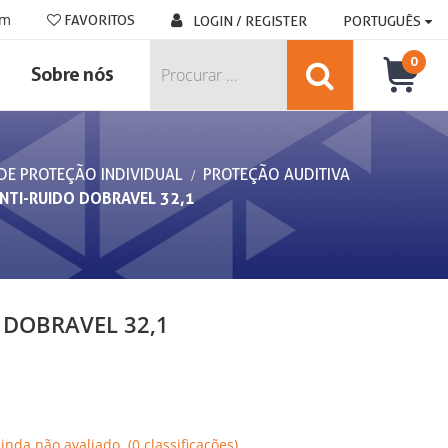
om
FAVORITOS
LOGIN / REGISTER
PORTUGUÊS
0
Sobre nós
DE PROTEÇÃO INDIVIDUAL
PROTEÇÃO AUDITIVA
NTI-RUIDO DOBRAVEL 32,1
 DOBRAVEL 32,1
Ainda não avaliado. (0 classificações)