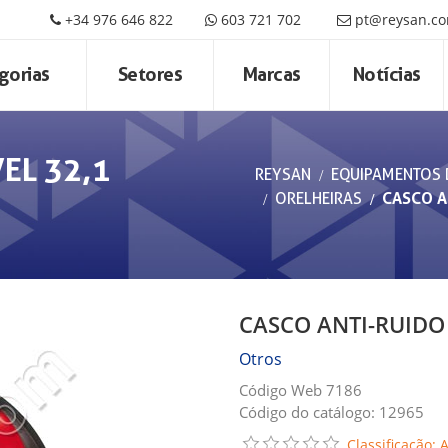
+34 976 646 822
603 721 702
pt@reysan.c
gorias
Setores
Marcas
Notícias
EL 32,1
REYSAN
EQUIPAMENTOS 
ORELHEIRAS
CASCO A
CASCO ANTI-RUIDO
Otros
Código Web 7186
Código do catálogo: 12965
Classificação: 