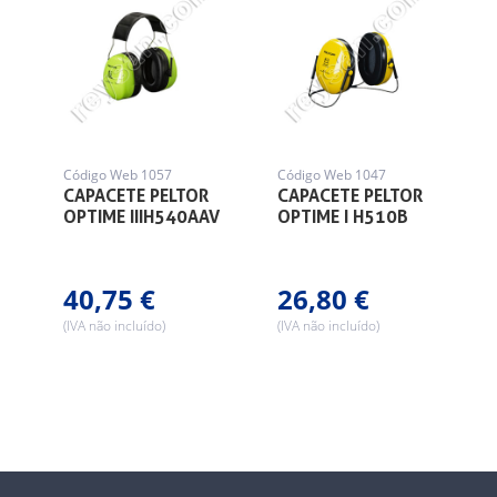
Código Web 1057
Código Web 1047
CAPACETE PELTOR
CAPACETE PELTOR
OPTIME IIIH540AAV
OPTIME I H510B
40,75 €
26,80 €
(IVA não incluído)
(IVA não incluído)