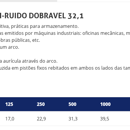
TI-RUIDO DOBRAVEL 32,1
itiva, práticas para armazenamento.
cias emitidos por máquinas industriais: oficinas mecânicas
bras públicas, etc.
um arco.
aurícula através do arco.
duzida em pistões fixos rebitados em ambos os lados das 
125
250
500
1000
17,0
22,9
31,3
39,5