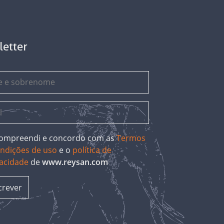
letter
 compreendi e concordo com as
Termos
ondições de uso
e o
política de
vacidade
de
www.reysan.com