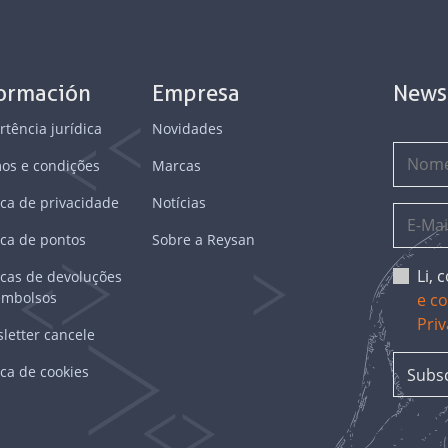
formación
Empresa
News
rtência jurídica
Novidades
os e condições
Marcas
ica de privacidade
Notícias
ica de pontos
Sobre a Reysan
Li,
ticas de devoluções
embolsos
e c
Pri
letter cancele
ica de cookies