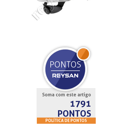
JOIN
PONTOS
REYSAN
Soma com este artigo
1791
PONTOS
POLÍTICA DE PONTOS
REYSAN ATLANTIC CLUB