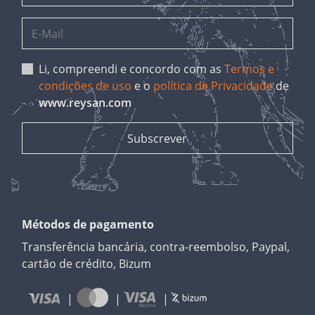
Li, compreendi e concordo com as
Termos e
condições de uso
e o
política de Privacidade
de
www.reysan.com
Métodos de pagamento
Transferência bancária, contra-reembolso, Paypal,
cartão de crédito, Bizum